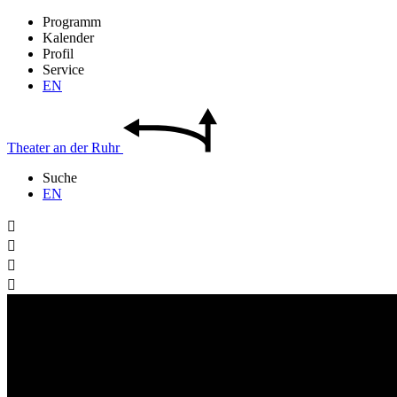
Programm
Kalender
Profil
Service
EN
Theater
an der
Ruhr
Suche
EN



