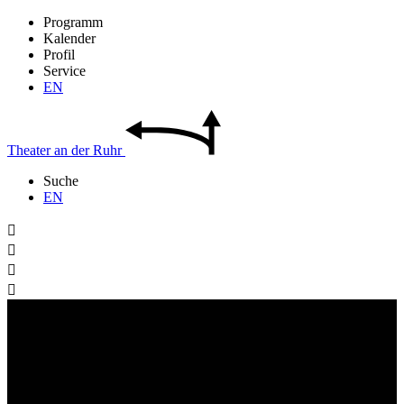
Programm
Kalender
Profil
Service
EN
Theater
an der
Ruhr
Suche
EN



