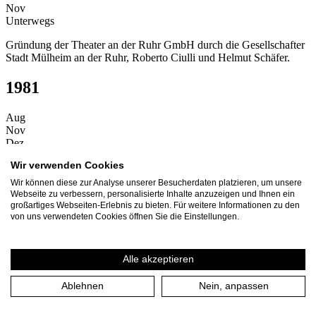
Nov
Unterwegs
Gründung der Theater an der Ruhr GmbH durch die Gesellschafter
Stadt Mülheim an der Ruhr, Roberto Ciulli und Helmut Schäfer.
1981
Aug
Nov
Dez
Zuhause
Wir verwenden Cookies
Beginn der ersten Spielzeit 1981/1982.
Wir können diese zur Analyse unserer Besucherdaten platzieren, um unsere
Webseite zu verbessern, personalisierte Inhalte anzuzeigen und Ihnen ein
Zuhause
großartiges Webseiten-Erlebnis zu bieten. Für weitere Informationen zu den
von uns verwendeten Cookies öffnen Sie die Einstellungen.
Erste Premiere des Theater an der Ruhr mit Frank Wedekinds
"Lulu" in der Stadthalle Mülheim.
Alle akzeptieren
Zuhause
Ablehnen
Nein, anpassen
Eröffnung des kleinen Theatersaals im ehemaligen Solbad im
Raffelbergpark mit der Neuinszenierung "Der Zyklop" von
Euripides.