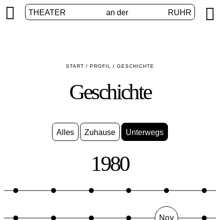


THEATER
an der
RUHR
START
/
PROFIL
/
GESCHICHTE
Geschichte
Alles
Zuhause
Unterwegs
1980
Nov