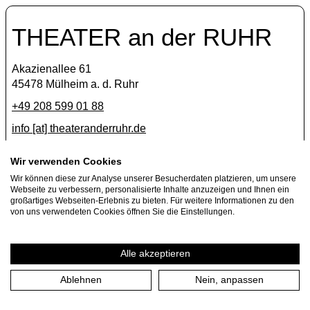
THEATER an der RUHR
Akazienallee 61
45478 Mülheim a. d. Ruhr
+49 208 599 01 88
info [​at​] theateranderruhr.de
Facebook
Wir verwenden Cookies
Wir können diese zur Analyse unserer Besucherdaten platzieren, um unsere
Instagram
Webseite zu verbessern, personalisierte Inhalte anzuzeigen und Ihnen ein
Newsletter
großartiges Webseiten-Erlebnis zu bieten. Für weitere Informationen zu den
von uns verwendeten Cookies öffnen Sie die Einstellungen.
Presse
Jobs
Alle akzeptieren
Ablehnen
Nein, anpassen
Impressum
Datenschutzerklärung
Cookie-Einstellungen