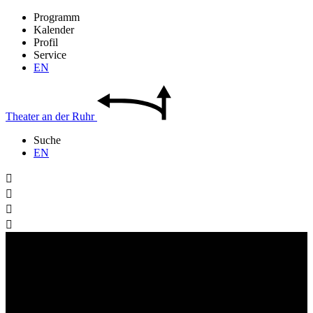
Programm
Kalender
Profil
Service
EN
Theater
an der
Ruhr
Suche
EN



