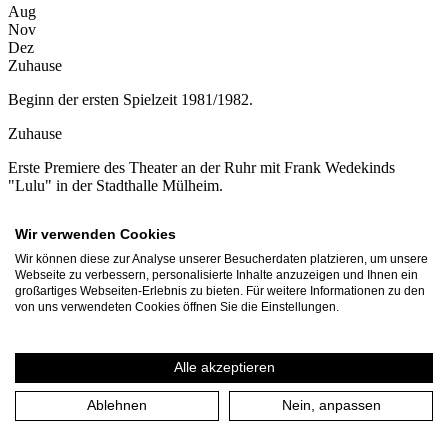
Aug
Nov
Dez
Zuhause
Beginn der ersten Spielzeit 1981/1982.
Zuhause
Erste Premiere des Theater an der Ruhr mit Frank Wedekinds
"Lulu" in der Stadthalle Mülheim.
Zuhause
Wir verwenden Cookies
Eröffnung des kleinen Theatersaals im ehemaligen Solbad im
Wir können diese zur Analyse unserer Besucherdaten platzieren, um unsere
Raffelbergpark mit der Neuinszenierung "Der Zyklop" von
Webseite zu verbessern, personalisierte Inhalte anzuzeigen und Ihnen ein
Euripides.
großartiges Webseiten-Erlebnis zu bieten. Für weitere Informationen zu den
von uns verwendeten Cookies öffnen Sie die Einstellungen.
1982
Alle akzeptieren
Jan
Apr
Ablehnen
Nein, anpassen
Aug
Sep
Nov