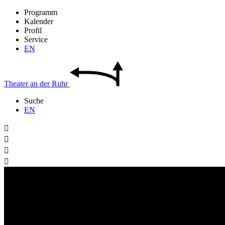
Programm
Kalender
Profil
Service
EN
Theater
an der
Ruhr
Suche
EN



