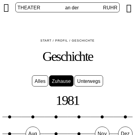


THEATER
an der
RUHR
START
/
PROFIL
/
GESCHICHTE
Geschichte
Alles
Zuhause
Unterwegs
1981
Aug
Nov
Dez