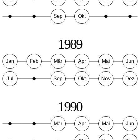
Sep
Okt
1989
Jan
Feb
Mär
Apr
Mai
Jun
Jul
Sep
Okt
Nov
Dez
1990
Mär
Apr
Mai
Jun