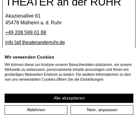
THEATER an der RUHR
Akazienallee 61
45478 Mülheim a. d. Ruhr
+49 208 599 01 88
info [​at​] theateranderruhr.de
Facebook
Wir verwenden Cookies
Wir können diese zur Analyse unserer Besucherdaten platzieren, um unsere
Instagram
Webseite zu verbessern, personalisierte Inhalte anzuzeigen und Ihnen ein
Newsletter
großartiges Webseiten-Erlebnis zu bieten. Für weitere Informationen zu den
von uns verwendeten Cookies öffnen Sie die Einstellungen.
Presse
Jobs
Alle akzeptieren
Ablehnen
Nein, anpassen
Impressum
Datenschutzerklärung
Cookie-Einstellungen