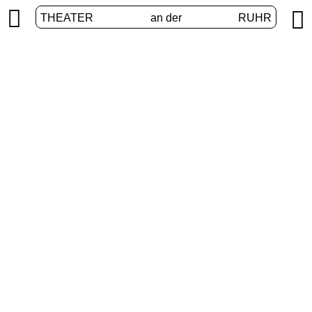


THEATER
an der
RUHR
Erweiterte Realitäten
START
/
PROGRAMM
/
ERWEITERTE REALITÄTEN