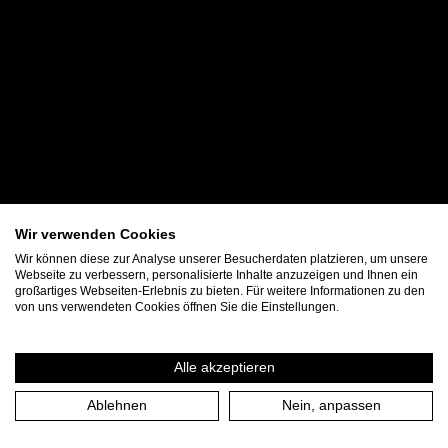
Wir verwenden Cookies
Wir können diese zur Analyse unserer Besucherdaten platzieren, um unsere
Webseite zu verbessern, personalisierte Inhalte anzuzeigen und Ihnen ein
großartiges Webseiten-Erlebnis zu bieten. Für weitere Informationen zu den
von uns verwendeten Cookies öffnen Sie die Einstellungen.
Alle akzeptieren
Ablehnen
Nein, anpassen