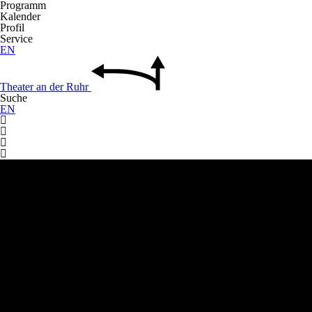
Programm
Kalender
Profil
Service
EN
Theater
an der
Ruhr
Suche
EN



