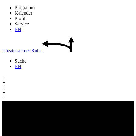
Programm
Kalender
Profil
Service
EN
Theater
an der
Ruhr
Suche
EN



