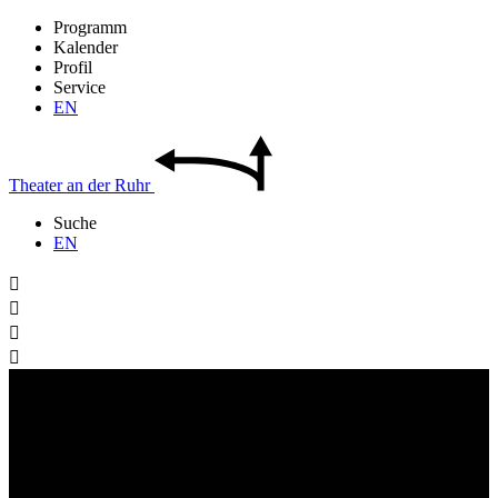
Programm
Kalender
Profil
Service
EN
Theater
an der
Ruhr
Suche
EN



