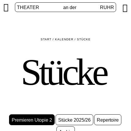


THEATER
an der
RUHR
START
/
KALENDER
/
STÜCKE
Stücke
Premieren Utopie 2
Stücke 2025/26
Repertoire