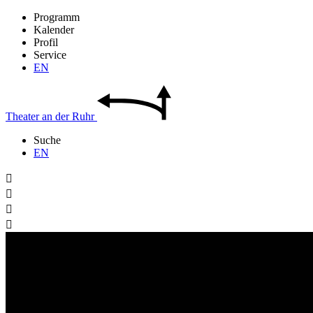
Programm
Kalender
Profil
Service
EN
Theater
an der
Ruhr
Suche
EN



