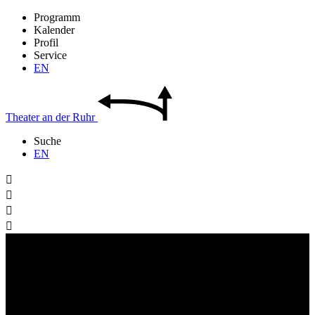
Programm
Kalender
Profil
Service
EN
Theater
an der
Ruhr
Suche
EN



