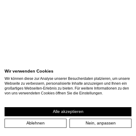
Wir verwenden Cookies
Wir können diese zur Analyse unserer Besucherdaten platzieren, um unsere
Webseite zu verbessern, personalisierte Inhalte anzuzeigen und Ihnen ein
großartiges Webseiten-Erlebnis zu bieten. Für weitere Informationen zu den
Wir Nietzsche (UA)
von uns verwendeten Cookies öffnen Sie die Einstellungen.
mit Texten von Friedrich Nietzsche
Alle akzeptieren
Regie: Roberto Ciulli
Ablehnen
Nein, anpassen