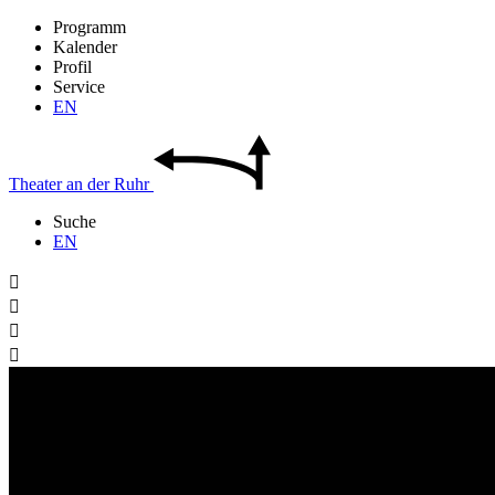
Programm
Kalender
Profil
Service
EN
Theater
an der
Ruhr
Suche
EN



