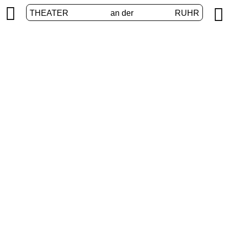


THEATER
an der
RUHR
Digital stage
HOME
/
PROGRAM
/
DIGITAL STAGE