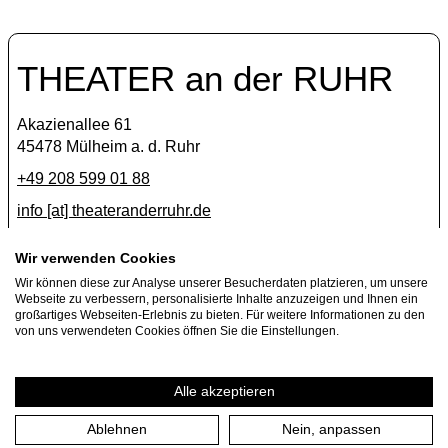
THEATER an der RUHR
Akazienallee 61
45478 Mülheim a. d. Ruhr
+49 208 599 01 88
info [​at​] theateranderruhr.de
Facebook
Wir verwenden Cookies
Wir können diese zur Analyse unserer Besucherdaten platzieren, um unsere
Instagram
Webseite zu verbessern, personalisierte Inhalte anzuzeigen und Ihnen ein
Newsletter
großartiges Webseiten-Erlebnis zu bieten. Für weitere Informationen zu den
von uns verwendeten Cookies öffnen Sie die Einstellungen.
Press
Jobs
Alle akzeptieren
Ablehnen
Nein, anpassen
Imprint
Privacy Policy
Cookie settings