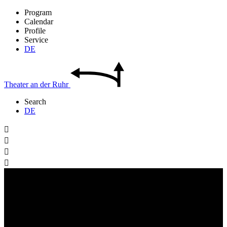
Program
Calendar
Profile
Service
DE
Theater
an der
Ruhr
Search
DE



