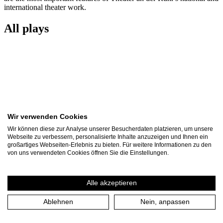
international theater work.
All plays
Wir verwenden Cookies
Wir können diese zur Analyse unserer Besucherdaten platzieren, um unsere
Webseite zu verbessern, personalisierte Inhalte anzuzeigen und Ihnen ein
großartiges Webseiten-Erlebnis zu bieten. Für weitere Informationen zu den
von uns verwendeten Cookies öffnen Sie die Einstellungen.
Alle akzeptieren
Othello
Ablehnen
Nein, anpassen
The Lord Chamberlain’s Men
present Shakespeare at Kloster Saarn