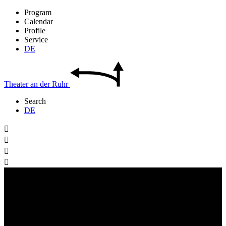
Program
Calendar
Profile
Service
DE
Theater
an der
Ruhr
Search
DE



