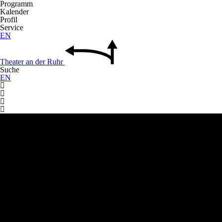
Programm
Kalender
Profil
Service
EN
Theater
an der
Ruhr
Suche
EN



