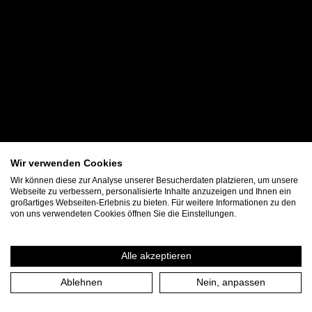
Wir verwenden Cookies
Wir können diese zur Analyse unserer Besucherdaten platzieren, um unsere
Webseite zu verbessern, personalisierte Inhalte anzuzeigen und Ihnen ein
großartiges Webseiten-Erlebnis zu bieten. Für weitere Informationen zu den
von uns verwendeten Cookies öffnen Sie die Einstellungen.
Alle akzeptieren
Ablehnen
Nein, anpassen