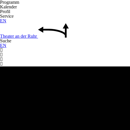
Programm
Kalender
Profil
Service
EN
Theater
an der
Ruhr
Suche
EN



