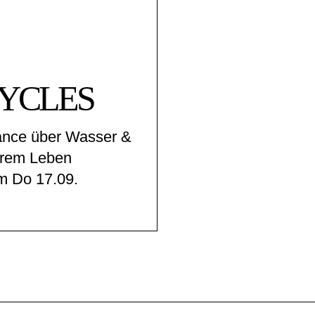
YCLES
ance über Wasser &
erem Leben
m Do 17.09.