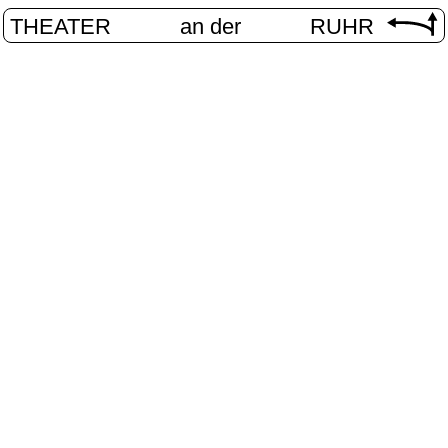
THEATER
an der
RUHR
VolXbühn
START
/
PROGRAMM
/
VOLXBÜHNE