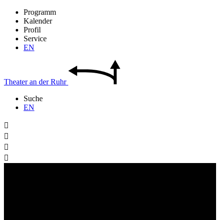
Programm
Kalender
Profil
Service
EN
Theater
an der
Ruhr
Suche
EN



