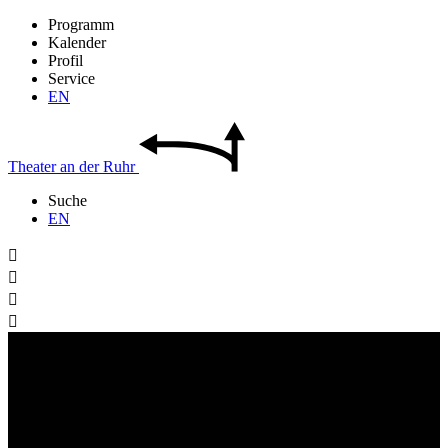
Programm
Kalender
Profil
Service
EN
Theater
an der
Ruhr
Suche
EN



