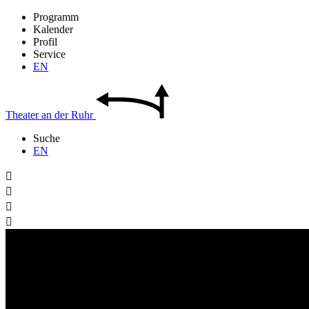
Programm
Kalender
Profil
Service
EN
Theater
an der
Ruhr
Suche
EN



