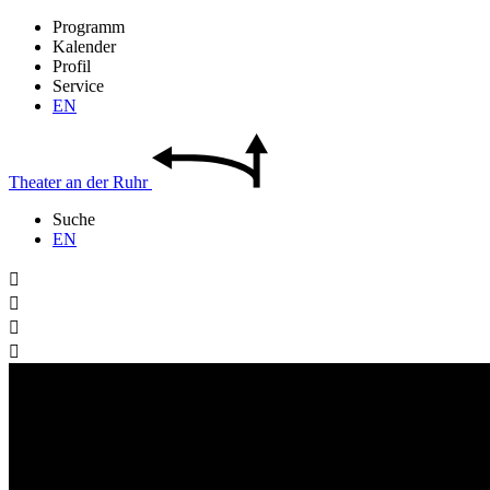
Programm
Kalender
Profil
Service
EN
Theater
an der
Ruhr
Suche
EN



