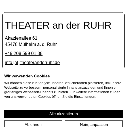
THEATER an der RUHR
Akazienallee 61
45478 Mülheim a. d. Ruhr
+49 208 599 01 88
info [​at​] theateranderruhr.de
Facebook
Wir verwenden Cookies
Instagram
Wir können diese zur Analyse unserer Besucherdaten platzieren, um unsere
Webseite zu verbessern, personalisierte Inhalte anzuzeigen und Ihnen ein
Newsletter
großartiges Webseiten-Erlebnis zu bieten. Für weitere Informationen zu den
von uns verwendeten Cookies öffnen Sie die Einstellungen.
Presse
Jobs
Alle akzeptieren
Ablehnen
Nein, anpassen
Impressum
Datenschutzerklärung
Cookie-Einstellungen