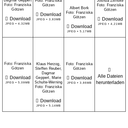
Dagmar Geppert
Foto: Franziska
Joshua Zilinske
Foto: Franziska
Götzen
Foto: Franziska
Albert Bork
Götzen
Götzen
Foto: Franziska
Download
Götzen
Download
Download
JPEG • 3,83MB
JPEG • 4,32MB
JPEG • 4,21MB
Download
JPEG • 5,17MB
Foto: Franziska
Klaus Herzog,
Foto: Franziska
Götzen
Steffen Reuber,
Götzen
Dagmar
Alle Dateien
Download
Download
Geppert, Marie
herunterladen
Schulte-Werning
JPEG • 5,09MB
JPEG • 3,86MB
Foto: Franziska
Götzen
Download
JPEG • 5,14MB