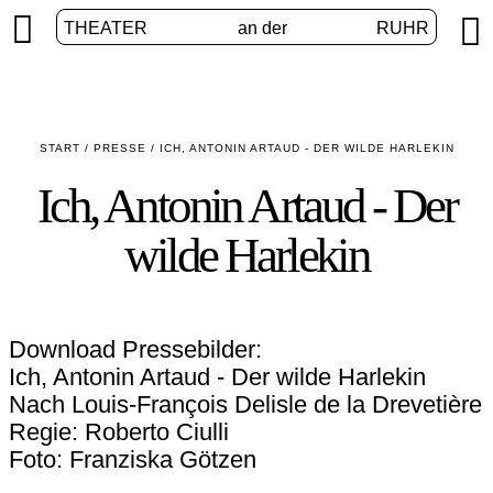


THEATER
an der
RUHR
START
/
PRESSE
/
ICH, ANTONIN ARTAUD - DER WILDE HARLEKIN
Ich, Antonin Artaud - Der
wilde Harlekin
Download Pressebilder:
Ich, Antonin Artaud - Der wilde Harlekin
Nach Louis-François Delisle de la Drevetière
Regie: Roberto Ciulli
Foto: Franziska Götzen