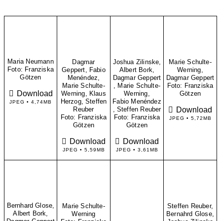
Maria Neumann
Dagmar
Joshua Zilinske,
Marie Schulte-
Foto: Franziska
Geppert, Fabio
Albert Bork,
Werning,
Götzen
Menéndez,
Dagmar Geppert
Dagmar Geppert
Marie Schulte-
, Marie Schulte-
Foto: Franziska
Download
Werning, Klaus
Werning,
Götzen
Herzog, Steffen
Fabio Menéndez
JPEG • 4,74MB
Download
Reuber
, Steffen Reuber
Foto: Franziska
Foto: Franziska
JPEG • 5,72MB
Götzen
Götzen
Download
Download
JPEG • 5,59MB
JPEG • 3,61MB
Bernhard Glose,
Marie Schulte-
Steffen Reuber,
Albert Bork,
Werning
Bernahrd Glose,