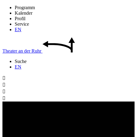
Programm
Kalender
Profil
Service
EN
Theater
an der
Ruhr
Suche
EN



