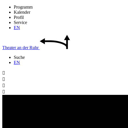
Programm
Kalender
Profil
Service
EN
Theater
an der
Ruhr
Suche
EN



