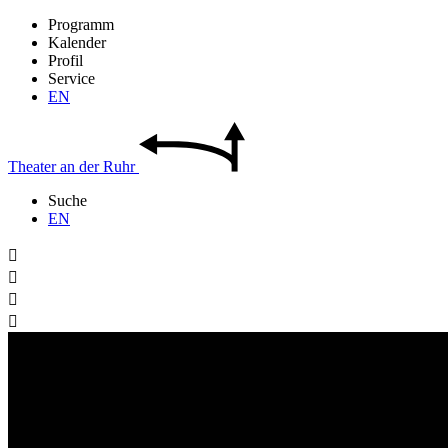
Programm
Kalender
Profil
Service
EN
Theater
an der
Ruhr
Suche
EN



