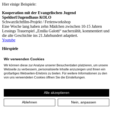
Hier einige Beispiele:
Kooperation mit der Evangelischen Jugend
Speldorf/Jugendhaus KOLO
Schwarzlichtfilm-Projekt / Ferienworkshop
Eine Woche lang haben zehn Mädchen zwischen 10-15 Jahren
Lessings Trauerspiel „Emilia Galotti“ nacherzählt, kommentiert und
die alte Geschichte ins 21.Jahrhundert adaptiert.
Youtube
Hörspiele
gefördert & finanziert durch den KulturRucksack NRW
An zwei Tagen haben die Teilnehmer*innen gemeinsam eine
Wir verwenden Cookies
Hörspiel-Geschichte erfunden, aufgeschrieben, eingesprochen und
Wir können diese zur Analyse unserer Besucherdaten platzieren, um unsere
mit den passenden Sounds und Geräuschen untermalt.
Webseite zu verbessern, personalisierte Inhalte anzuzeigen und Ihnen ein
Youtube
großartiges Webseiten-Erlebnis zu bieten. Für weitere Informationen zu den
von uns verwendeten Cookies öffnen Sie die Einstellungen.
Theaterbesuche und begleitende Workshops
Beispiel: Hieronymus mit dem Jugendzentrums Stadtmitte,
Georgstr.
Alle akzeptieren
Als Vorbereitung auf den Theaterbesuch werden Gruppen in
begleitenden Kreativ-Workshops mit unseren
Ablehnen
Nein, anpassen
Theaterpädagog*innen tief in die Theaterarbeit eintauchen. Für die
Inszenierung Hieronymus besuchten bspw. die Teilnehmer*innen
des Jugendzentrums Stadtmitte die Vorstellung von Hieronymus in