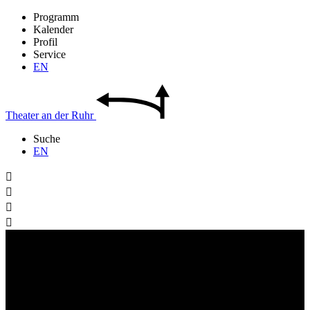
Programm
Kalender
Profil
Service
EN
Theater
an der
Ruhr
Suche
EN



