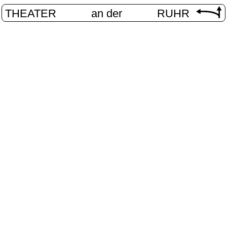
THEATER
an der
RUHR
unges Theat
START
/
PROGRAMM
/
JUNGES THEATER