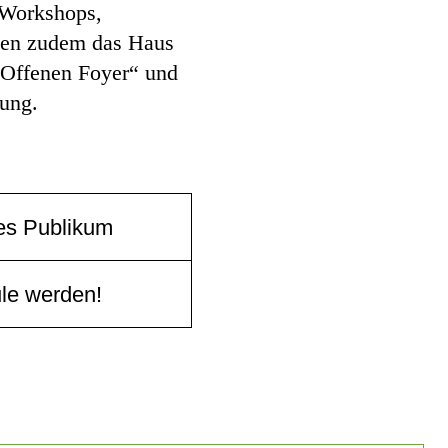
 Workshops,
fnen zudem das Haus
„Offenen Foyer“ und
rung.
es Publikum
le werden!