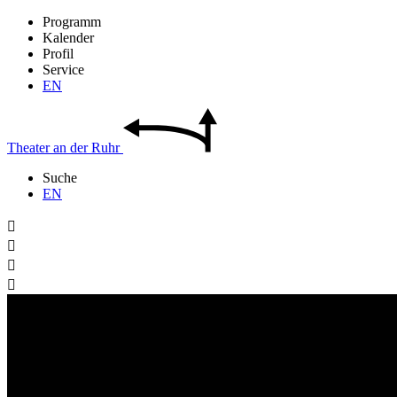
Programm
Kalender
Profil
Service
EN
Theater
an der
Ruhr
Suche
EN



