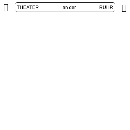


THEATER
an der
RUHR
VolXbühne
START
/
PROGRAMM
/
VOLXBÜHNE