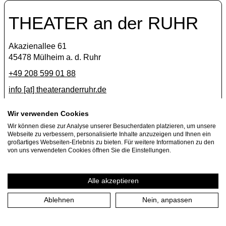
THEATER an der RUHR
Akazienallee 61
45478 Mülheim a. d. Ruhr
+49 208 599 01 88
info [​at​] theateranderruhr.de
Facebook
Wir verwenden Cookies
Wir können diese zur Analyse unserer Besucherdaten platzieren, um unsere
Instagram
Webseite zu verbessern, personalisierte Inhalte anzuzeigen und Ihnen ein
Newsletter
großartiges Webseiten-Erlebnis zu bieten. Für weitere Informationen zu den
von uns verwendeten Cookies öffnen Sie die Einstellungen.
Presse
Jobs
Alle akzeptieren
Ablehnen
Nein, anpassen
Impressum
Datenschutzerklärung
Cookie-Einstellungen