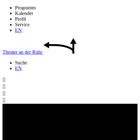
Programm
Kalender
Profil
Service
EN
Theater
an der
Ruhr
Suche
EN



