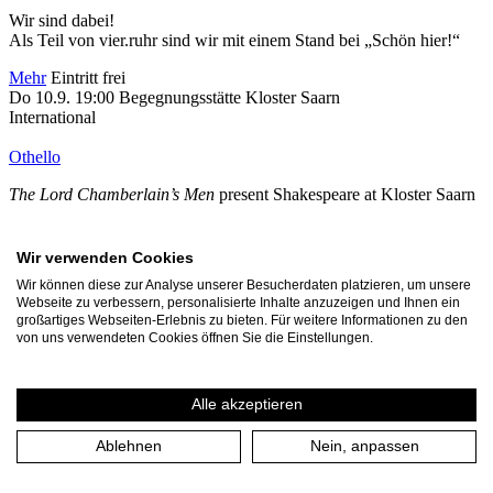
Wir sind dabei!
Als Teil von vier.ruhr sind wir mit einem Stand bei „Schön hier!“
Mehr
Eintritt frei
Do 10.9. 19:00
Begegnungsstätte Kloster Saarn
International
Othello
The Lord Chamberlain’s Men
present Shakespeare at Kloster Saarn
10.-12. September – Open Air – in English
Wir verwenden Cookies
Mehr
Karten
Wir können diese zur Analyse unserer Besucherdaten platzieren, um unsere
Fr 11.9. 19:00
Begegnungsstätte Kloster Saarn
Webseite zu verbessern, personalisierte Inhalte anzuzeigen und Ihnen ein
International
großartiges Webseiten-Erlebnis zu bieten. Für weitere Informationen zu den
von uns verwendeten Cookies öffnen Sie die Einstellungen.
Othello
The Lord Chamberlain’s Men
present Shakespeare at Kloster Saarn
Alle akzeptieren
10.-12. September – Open Air – in English
Ablehnen
Nein, anpassen
Mehr
Karten
Sa 12.9. 19:00
Begegnungsstätte Kloster Saarn