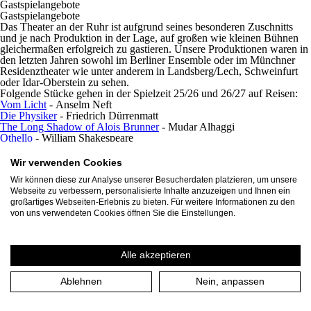
Gastspielangebote
Gastspielangebote
Das Theater an der Ruhr ist aufgrund seines besonderen Zuschnitts
und je nach Produktion in der Lage, auf großen wie kleinen Bühnen
gleichermaßen erfolgreich zu gastieren. Unsere Produktionen waren in
den letzten Jahren sowohl im Berliner Ensemble oder im Münchner
Residenztheater wie unter anderem in Landsberg/Lech, Schweinfurt
oder Idar-Oberstein zu sehen.
Folgende Stücke gehen in der Spielzeit 25/26 und 26/27 auf Reisen:
Vom Licht
- Anselm Neft
Die Physiker
- Friedrich Dürrenmatt
The Long Shadow of Alois Brunner
- Mudar Alhaggi
Othello
- William Shakespeare
Ich, Antonin Artaud - Der wilde Harlekin
- Nach Louis-François
Delisle de la Drevetière
Wir verwenden Cookies
Peer Gynt
- Henrik Ibsen
Wir können diese zur Analyse unserer Besucherdaten platzieren, um unsere
Ödipus
- Sophokles/Roland Schimmelpfennig
Webseite zu verbessern, personalisierte Inhalte anzuzeigen und Ihnen ein
S wie Schädel
- mit Eva Mattes und Roberto Cuilli
großartiges Webseiten-Erlebnis zu bieten. Für weitere Informationen zu den
Der zebrochne Krug. Tambora
- Heinrich von Kleist
von uns verwendeten Cookies öffnen Sie die Einstellungen.
1001 Nacht oder die Macht des Erzählens
- Familienstück ab 8 Jahren
Die Bestimmer
- Für Kinder ab 6 Jahren
Escaping Heldenplatz
- nach Thomas Bernhard
Pasolini. Io so - Mitteilungen an die Zukunft
- Nach Texten von Pier
Alle akzeptieren
Paolo Pasolini
Der kleine Prinz
- Antoine de Saint-Exupéry
Ablehnen
Nein, anpassen
Braveheart
- Wael Kadour
Weitere Informationen zu den Gastspielkonditionen und Zugänge zu