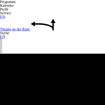
Programm
Kalender
Profil
Service
EN
Theater
an der
Ruhr
Suche
EN



