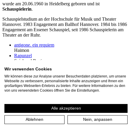
wurde am 20.06.1960 in Heidelberg geboren und ist
Schauspielerin
.
Schauspielstudium an der Hochschule für Musik und Theater
Hannover. 1983 Engagement am Ballhof Hannover. 1984 bis 1986
Engagement am Essener Schauspiel, seit 1986 Schauspielerin am
Theater an der Ruhr.
antigone. ein requiem
Haimon
Rapunzel
Spiel und Regie
Das tapfere Schneiderlein
Wir verwenden Cookies
Momo
Wir können diese zur Analyse unserer Besucherdaten platzieren, um unsere
Spiel und Regie
Webseite zu verbessern, personalisierte Inhalte anzuzeigen und Ihnen ein
Der kleine Prinz
großartiges Webseiten-Erlebnis zu bieten. Für weitere Informationen zu den
Boat Memory / Das Zeugnis (UA)
von uns verwendeten Cookies öffnen Sie die Einstellungen.
Peer Gynt
Spiel, Regie, Raum und Dramaturgie
Rumpelstilzchen
Alle akzeptieren
Hiob
Regie
Ablehnen
Nein, anpassen
Hiob
Hiob