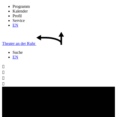
Programm
Kalender
Profil
Service
EN
Theater
an der
Ruhr
Suche
EN



