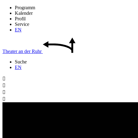
Programm
Kalender
Profil
Service
EN
Theater
an der
Ruhr
Suche
EN



