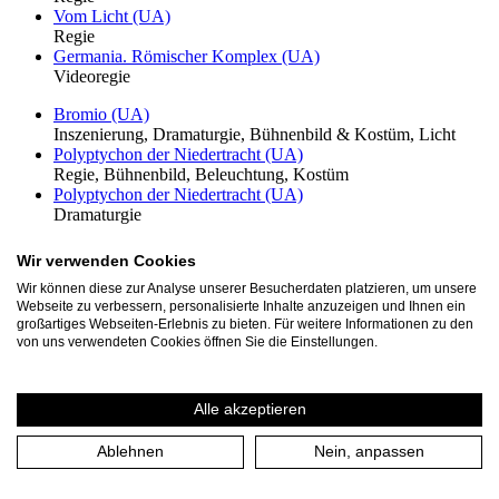
Vom Licht (UA)
Regie
Germania. Römischer Komplex (UA)
Videoregie
Bromio (UA)
Inszenierung, Dramaturgie, Bühnenbild & Kostüm, Licht
Polyptychon der Niedertracht (UA)
Regie, Bühnenbild, Beleuchtung, Kostüm
Polyptychon der Niedertracht (UA)
Dramaturgie
Polyptychon der Niedertracht (UA)
Wir verwenden Cookies
Video
Wir können diese zur Analyse unserer Besucherdaten platzieren, um unsere
Wie Küsse, wie Schnee. Die Zukunft vorbereiten. (UA)
Webseite zu verbessern, personalisierte Inhalte anzuzeigen und Ihnen ein
Inszenierung, Dramaturgie, Bühnenbild, Kostümdesign,
großartiges Webseiten-Erlebnis zu bieten. Für weitere Informationen zu den
Lichtdesign
von uns verwendeten Cookies öffnen Sie die Einstellungen.
Germania. Römischer Komplex (UA)
Regie
Alle akzeptieren
Vom Licht (UA)
Regie
Germania. Römischer Komplex (UA)
Ablehnen
Nein, anpassen
Videoregie
Bromio (UA)