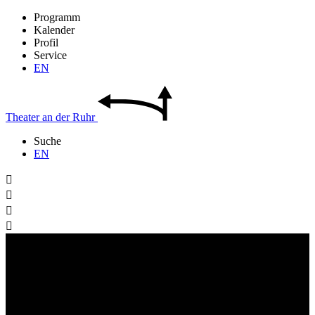
Programm
Kalender
Profil
Service
EN
Theater
an der
Ruhr
Suche
EN



