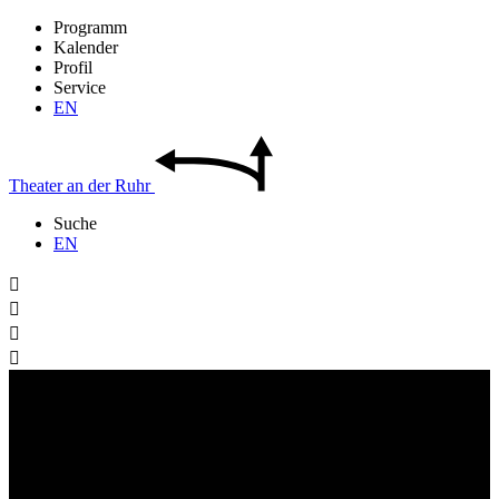
Programm
Kalender
Profil
Service
EN
Theater
an der
Ruhr
Suche
EN



