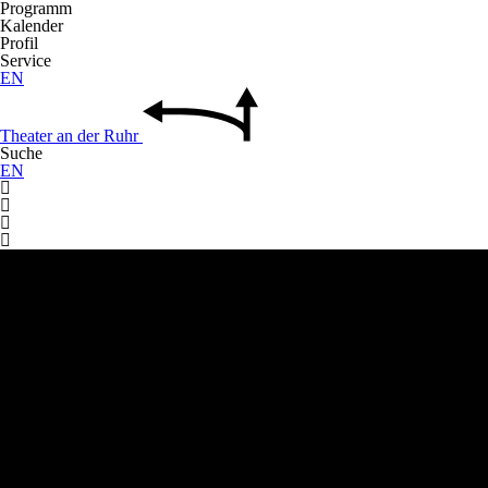
Programm
Kalender
Profil
Service
EN
Theater
an der
Ruhr
Suche
EN



