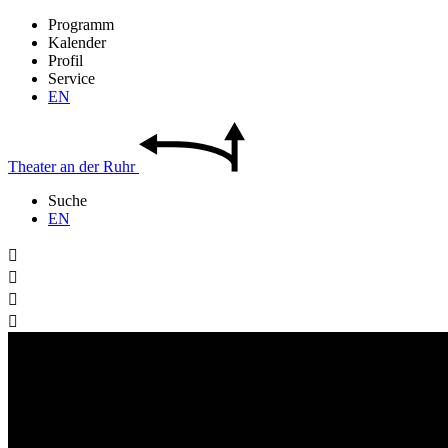
Programm
Kalender
Profil
Service
EN
Theater
an der
Ruhr
Suche
EN



