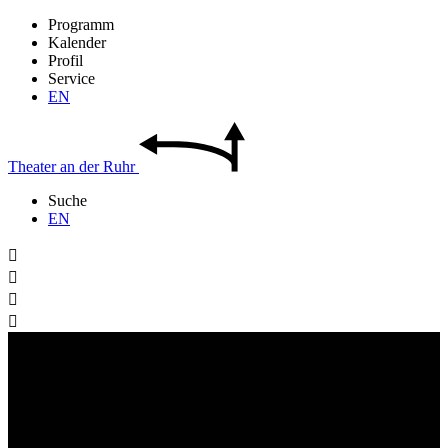
Programm
Kalender
Profil
Service
EN
Theater
an der
Ruhr
Suche
EN



