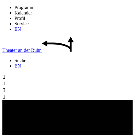
Programm
Kalender
Profil
Service
EN
Theater
an der
Ruhr
Suche
EN



