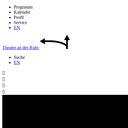
Programm
Kalender
Profil
Service
EN
Theater
an der
Ruhr
Suche
EN



