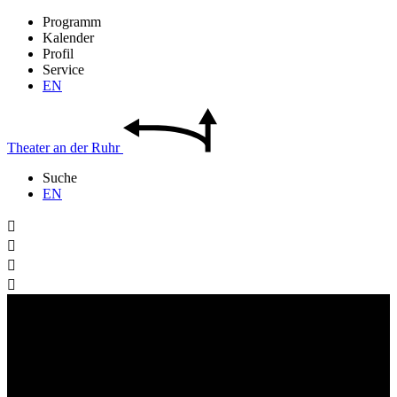
Programm
Kalender
Profil
Service
EN
Theater
an der
Ruhr
Suche
EN



