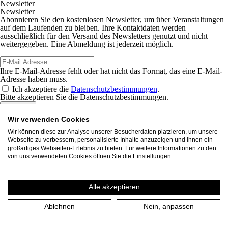
Newsletter
Newsletter
Abonnieren Sie den kostenlosen Newsletter, um über Veranstaltungen
auf dem Laufenden zu bleiben. Ihre Kontaktdaten werden
ausschließlich für den Versand des Newsletters genutzt und nicht
weitergegeben. Eine Abmeldung ist jederzeit möglich.
Ihre E-Mail-Adresse fehlt oder hat nicht das Format, das eine E-Mail-
Adresse haben muss.
Ich akzeptiere die
Datenschutzbestimmungen
.
Bitte akzeptieren Sie die Datenschutzbestimmungen.
Eintragen
THEATER an der RUHR
Wir verwenden Cookies
Akazienallee 61
45478 Mülheim a. d. Ruhr
Wir können diese zur Analyse unserer Besucherdaten platzieren, um unsere
+49 208 599 01 88
Webseite zu verbessern, personalisierte Inhalte anzuzeigen und Ihnen ein
info [​at​] theateranderruhr.de
großartiges Webseiten-Erlebnis zu bieten. Für weitere Informationen zu den
Facebook
von uns verwendeten Cookies öffnen Sie die Einstellungen.
Instagram
Newsletter
Presse
Alle akzeptieren
Jobs
Gastspielangebote
Ablehnen
Nein, anpassen