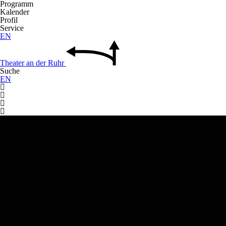
Programm
Kalender
Profil
Service
EN
Theater
an der
Ruhr
Suche
EN



