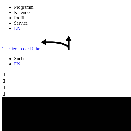
Programm
Kalender
Profil
Service
EN
Theater
an der
Ruhr
Suche
EN



