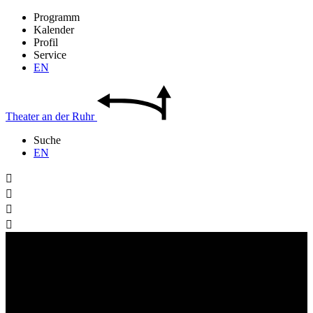
Programm
Kalender
Profil
Service
EN
Theater
an der
Ruhr
Suche
EN



