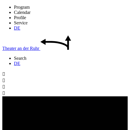
Program
Calendar
Profile
Service
DE
Theater
an der
Ruhr
Search
DE



