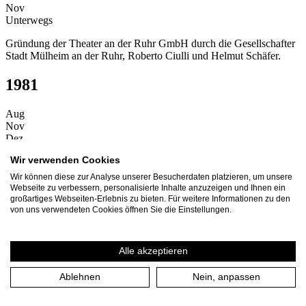
Nov
Unterwegs
Gründung der Theater an der Ruhr GmbH durch die Gesellschafter
Stadt Mülheim an der Ruhr, Roberto Ciulli und Helmut Schäfer.
1981
Aug
Nov
Dez
Zuhause
Wir verwenden Cookies
Beginn der ersten Spielzeit 1981/1982.
Wir können diese zur Analyse unserer Besucherdaten platzieren, um unsere
Webseite zu verbessern, personalisierte Inhalte anzuzeigen und Ihnen ein
Zuhause
großartiges Webseiten-Erlebnis zu bieten. Für weitere Informationen zu den
von uns verwendeten Cookies öffnen Sie die Einstellungen.
Erste Premiere des Theater an der Ruhr mit Frank Wedekinds
"Lulu" in der Stadthalle Mülheim.
Alle akzeptieren
Zuhause
Ablehnen
Nein, anpassen
Eröffnung des kleinen Theatersaals im ehemaligen Solbad im
Raffelbergpark mit der Neuinszenierung "Der Zyklop" von
Euripides.