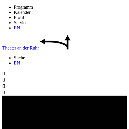
Programm
Kalender
Profil
Service
EN
Theater
an der
Ruhr
Suche
EN



