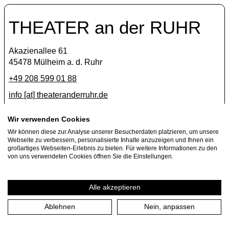
THEATER an der RUHR
Akazienallee 61
45478 Mülheim a. d. Ruhr
+49 208 599 01 88
info [​at​] theateranderruhr.de
Facebook
Wir verwenden Cookies
Wir können diese zur Analyse unserer Besucherdaten platzieren, um unsere
Instagram
Webseite zu verbessern, personalisierte Inhalte anzuzeigen und Ihnen ein
Newsletter
großartiges Webseiten-Erlebnis zu bieten. Für weitere Informationen zu den
von uns verwendeten Cookies öffnen Sie die Einstellungen.
Presse
Jobs
Alle akzeptieren
Ablehnen
Nein, anpassen
Impressum
Datenschutzerklärung
Cookie-Einstellungen