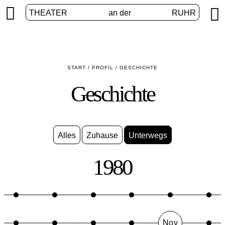


THEATER
an der
RUHR
START
/
PROFIL
/
GESCHICHTE
Geschichte
Alles
Zuhause
Unterwegs
1980
Nov